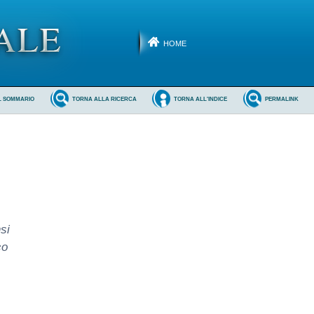
HOME
L SOMMARIO
TORNA ALLA RICERCA
TORNA ALL'INDICE
PERMALINK
nsi
co