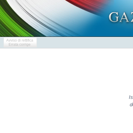
Avviso di rettifica
Errata corrige
Is
d