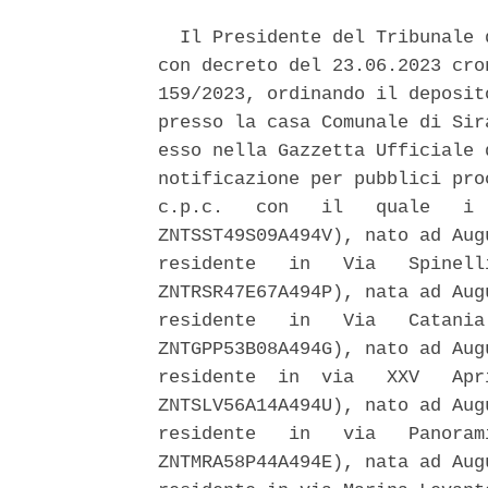
  Il Presidente del Tribunale 
con decreto del 23.06.2023 cro
159/2023, ordinando il deposit
presso la casa Comunale di Sir
esso nella Gazzetta Ufficiale 
notificazione per pubblici pro
c.p.c.   con   il   quale   i 
ZNTSST49S09A494V), nato ad Aug
residente   in   Via   Spinell
ZNTRSR47E67A494P), nata ad Aug
residente   in   Via   Catania
ZNTGPP53B08A494G), nato ad Aug
residente  in  via   XXV   Apr
ZNTSLV56A14A494U), nato ad Aug
residente   in   via   Panoram
ZNTMRA58P44A494E), nata ad Aug