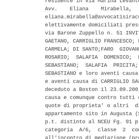
residente in via Marina Levant
Avv.    Eliana    Mirabella,  
eliana.mirabella@avvocatisirac
elettivamente domiciliati pres
via Barone Zuppello n. 51 INVI
GAETANO, CARRIGLIO FRANCESCO; 
CARMELA; DI SANTO;FARO  GIOVAN
ROSARIO;  SALAFIA  DOMENICO;  
SEBASTIANO;  SALAFIA  PRICITA;
SEBASTIANO e loro aventi causa
e aventi causa di CARRIGLIO SA
deceduto a Boston il 23.09.200
causa e comunque contro tutti 
quote di proprieta' o altri  d
appartamento sito in Augusta (
p.t. distinto al NCEU Fg. 91 p
categoria  A/6,  classe  2  co
all'incontro di mediazione (pr