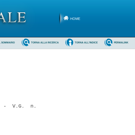
HOME
L SOMMARIO
TORNA ALLA RICERCA
TORNA ALL'INDICE
PERMALINK
 -  V.G.  n.
