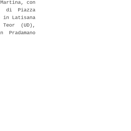
Martina, con

  di  Piazza

 in Latisana

 Teor  (UD),

n  Pradamano
