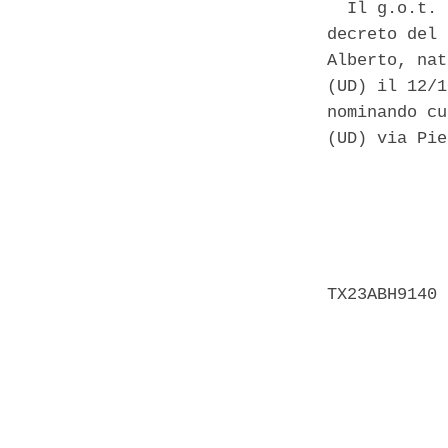
  Il g.o.t. 
decreto del 
Alberto, nat
(UD) il 12/1
nominando cu
(UD) via Pie
            
            