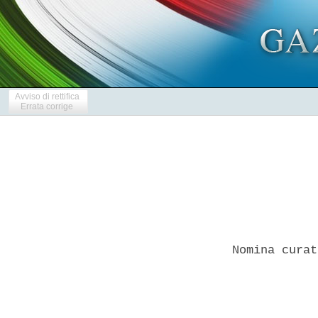
Avviso di rettifica
Errata corrige
Nomina curat
            