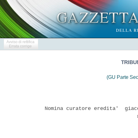
Avviso di rettifica
Errata corrige
TRIBU
(GU Parte Sec
Nomina curatore eredita'  giac
                              8