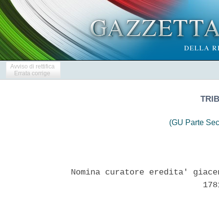
Avviso di rettifica
Errata corrige
TRIB
(GU Parte Sec
Nomina curatore eredita' giace
                           1781