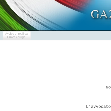
Avviso di rettifica
Errata corrige
          No
  L'avvocato