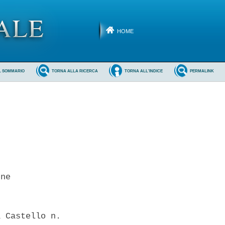
HOME
L SOMMARIO
TORNA ALLA RICERCA
TORNA ALL'INDICE
PERMALINK
ne 

 Castello n.
