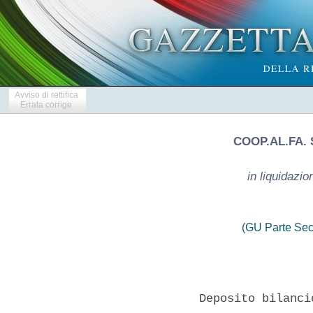
Avviso di rettifica
Errata corrige
COOP.AL.FA.
in liquidazi
(GU Parte Sec
              Deposito bilanci