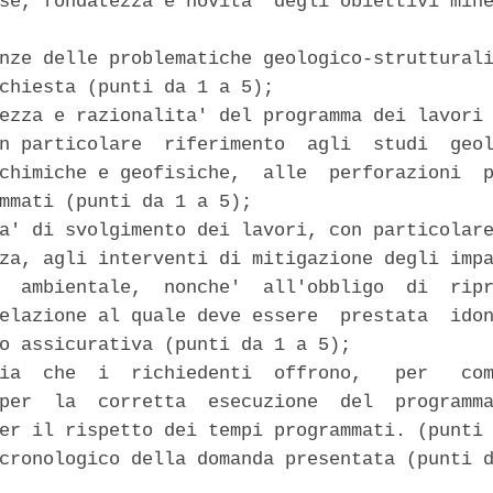
se, fondatezza e novita' degli obiettivi mine
nze delle problematiche geologico-strutturali
chiesta (punti da 1 a 5); 

ezza e razionalita' del programma dei lavori 
n particolare  riferimento  agli  studi  geol
chimiche e geofisiche,  alle  perforazioni  p
mmati (punti da 1 a 5); 

a' di svolgimento dei lavori, con particolare
za, agli interventi di mitigazione degli impa
  ambientale,  nonche'  all'obbligo  di  ripr
elazione al quale deve essere  prestata  idon
o assicurativa (punti da 1 a 5); 

ia  che  i  richiedenti  offrono,   per   com
per  la  corretta  esecuzione  del  programma
er il rispetto dei tempi programmati. (punti 
cronologico della domanda presentata (punti d