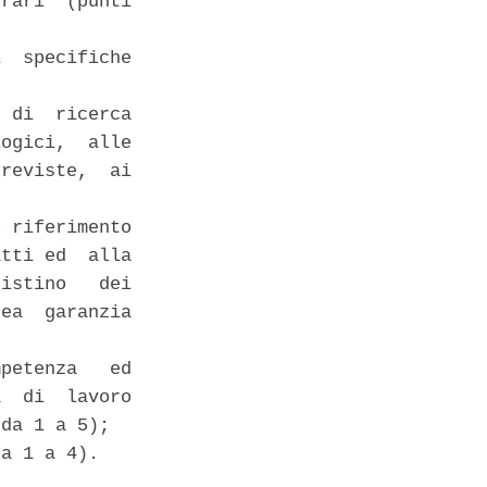
rari  (punti

  specifiche

 di  ricerca

ogici,  alle

reviste,  ai

 riferimento

tti ed  alla

istino   dei

ea  garanzia

petenza   ed

  di  lavoro

da 1 a 5); 

a 1 a 4). 
