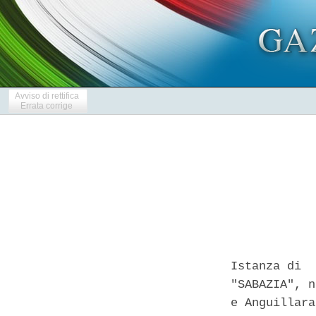
Avviso di rettifica
Errata corrige
Istanza di  
"SABAZIA", n
e Anguillara