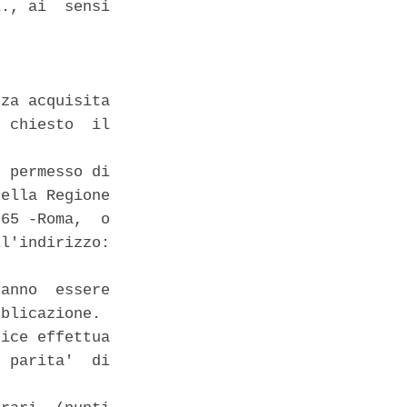
., ai  sensi

za acquisita

 chiesto  il

 permesso di

ella Regione

65 -Roma,  o

l'indirizzo:

anno  essere

blicazione. 

ice effettua

 parita'  di
