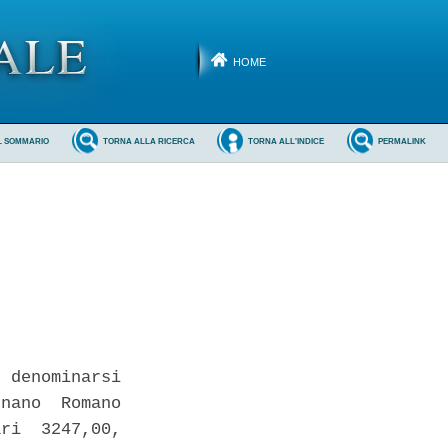
HOME
L SOMMARIO
TORNA ALLA RICERCA
TORNA ALL'INDICE
PERMALINK
 denominarsi

nano  Romano

ri  3247,00,
