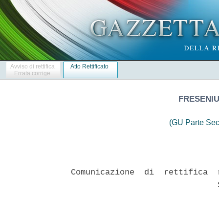
Avviso di rettifica
Atto Rettificato
Errata corrige
FRESENIUS
(GU Parte Sec
Comunicazione  di  rettifica  
                              S