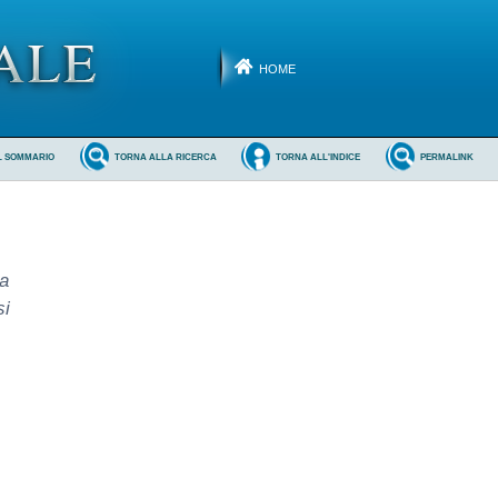
HOME
L SOMMARIO
TORNA ALLA RICERCA
TORNA ALL'INDICE
PERMALINK
la
si