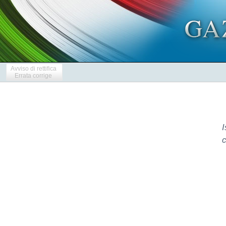
Avviso di rettifica
Errata corrige
I
c