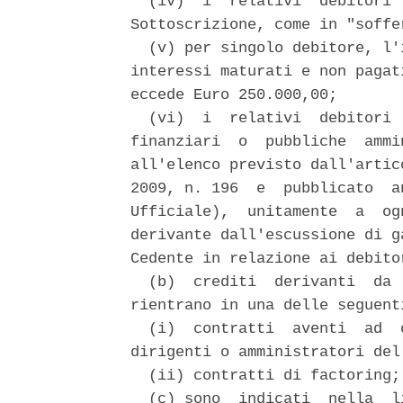
  (iv)  i  relativi  debitori 
Sottoscrizione, come in "soffer
  (v) per singolo debitore, l'
interessi maturati e non pagat
eccede Euro 250.000,00; 

  (vi)  i  relativi  debitori 
finanziari  o  pubbliche  ammi
all'elenco previsto dall'artic
2009, n. 196  e  pubblicato  a
Ufficiale),  unitamente  a  og
derivante dall'escussione di g
Cedente in relazione ai debito
  (b)  crediti  derivanti  da 
rientrano in una delle seguenti
  (i)  contratti  aventi  ad  
dirigenti o amministratori del 
  (ii) contratti di factoring; 
  (c) sono  indicati  nella  l