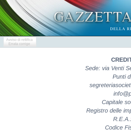
Avviso di rettifica
Errata corrige
CREDIT
Sede: via Venti 
Punti d
segreteriasociet
info@pe
Capitale so
Registro delle 
R.E.A
Codice Fi