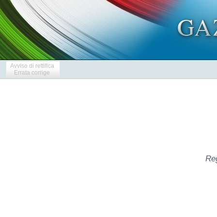
Avviso di rettifica
Errata corrige
Reg