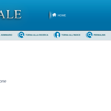
HOME
L SOMMARIO
TORNA ALLA RICERCA
TORNA ALL'INDICE
PERMALINK
ione