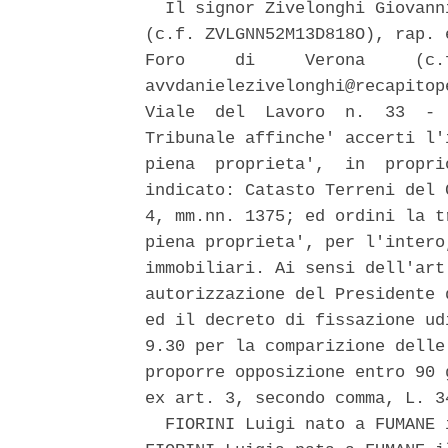
  Il signor Zivelonghi Giovann
(c.f. ZVLGNN52M13D818O), rap. 
Foro     di     Verona     (c.
avvdanielezivelonghi@recapitop
Viale  del  Lavoro  n.  33  - 
Tribunale affinche' accerti l'
piena  proprieta',  in  propri
indicato: Catasto Terreni del 
4, mm.nn. 1375; ed ordini la t
piena proprieta', per l'intero
immobiliari. Ai sensi dell'art
autorizzazione del Presidente 
ed il decreto di fissazione ud
9.30 per la comparizione delle
proporre opposizione entro 90 
ex art. 3, secondo comma, L. 34
  FIORINI Luigi nato a FUMANE 