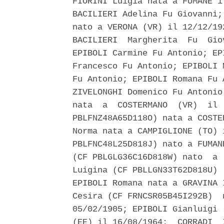
FIORINI Luigia nata a FUMANE i
BACILIERI Adelina Fu Giovanni;
nato a VERONA (VR) il 12/12/19
BACILIERI  Margherita  Fu  Gio
EPIBOLI Carmine Fu Antonio; EP
Francesco Fu Antonio; EPIBOLI 
Fu Antonio; EPIBOLI Romana Fu 
ZIVELONGHI Domenico Fu Antonio
nata  a  COSTERMANO  (VR)  il 
PBLFNZ48A65D118O) nata a COSTE
Norma nata a CAMPIGLIONE (TO) 
PBLFNC48L25D818J) nato a FUMAN
(CF PBLGLG36C16D818W) nato  a 
Luigina (CF PBLLGN33T62D818U) 
EPIBOLI Romana nata a GRAVINA 
Cesira (CF FRNCSR05B45I292B)  
05/02/1905; EPIBOLI Gianluigi 
(EE) il 16/08/1964;  CORRADI  