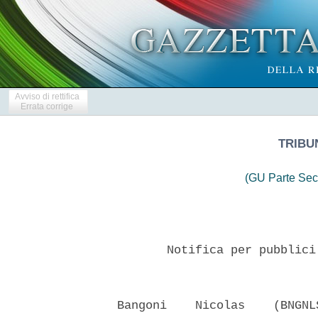
Avviso di rettifica
Errata corrige
TRIBU
(GU Parte Sec
         Notifica per pubblici
  Bangoni    Nicolas    (BNGNL