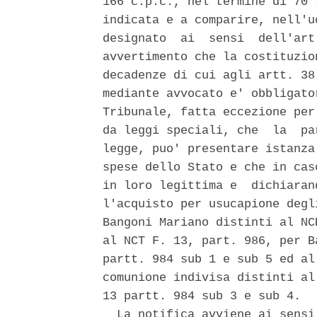
166 c.p.c., nel termine di 70 
indicata e a comparire, nell'u
designato  ai  sensi  dell'art
avvertimento che la costituzio
decadenze di cui agli artt. 38
mediante avvocato e' obbligato
Tribunale, fatta eccezione per
da leggi speciali, che  la  pa
legge, puo' presentare istanza
spese dello Stato e che in cas
in loro legittima e  dichiaran
l'acquisto per usucapione degl
Bangoni Mariano distinti al NC
al NCT F. 13, part. 986, per B
partt. 984 sub 1 e sub 5 ed al
comunione indivisa distinti al
13 partt. 984 sub 3 e sub 4. 

  La notifica avviene ai sensi