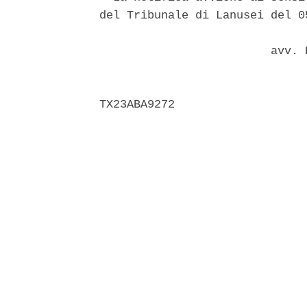
del Tribunale di Lanusei del 0
                         avv. 