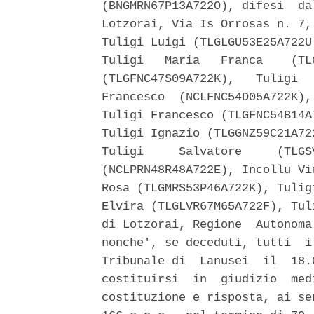
(BNGMRN67P13A722O), difesi  da
Lotzorai, Via Is Orrosas n. 7,
Tuligi Luigi (TLGLGU53E25A722U
Tuligi   Maria   Franca    (TL
(TLGFNC47S09A722K),   Tuligi  
Francesco  (NCLFNC54D05A722K),
Tuligi Francesco (TLGFNC54B14A
Tuligi Ignazio (TLGGNZ59C21A72
Tuligi     Salvatore     (TLGS
(NCLPRN48R48A722E), Incollu Vi
Rosa (TLGMRS53P46A722K), Tulig
Elvira (TLGLVR67M65A722F), Tul
di Lotzorai, Regione  Autonoma
nonche', se deceduti, tutti  i
Tribunale di  Lanusei  il  18.
costituirsi  in  giudizio  med
costituzione e risposta, ai se