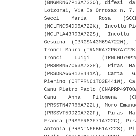
(BNGMRN67P13A722O), difesi  da
Lotzorai, Via Is Orrosas n. 7,
Secci    Maria    Rosa    (SCC
(NCLFNC54D05A722K), Incollu Pi
(NCLPLA43R03A722S),  Incollu  
Gesuina  (CBRGSN43M69A722W),  
Tronci Maura (TRNMRA72P67A722K
Tronci    Luigi    (TRNLGU79P2
(PRSMBN57C63A722P),  Piras  Ma
(PRSDRA66H12E441A),  Carta   G
Pierino (CRTPRN61T03E441W), Ca
Canu Pietro Paolo (CNAPRP49T08
Canu    Anna    Filomena    (C
(PRSSTN47R68A722U), Moro Emanu
(PRSSVT59D20A722F),  Piras  Ma
Franca (PRSMFR63E71A722C), Pir
Antonia (PRSNTN66B51A722S), Pi