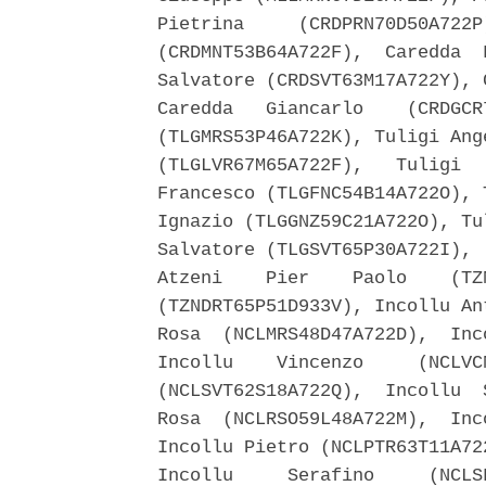
Pietrina     (CRDPRN70D50A722P
(CRDMNT53B64A722F),  Caredda  
Salvatore (CRDSVT63M17A722Y), 
Caredda   Giancarlo    (CRDGCR
(TLGMRS53P46A722K), Tuligi Ang
(TLGLVR67M65A722F),   Tuligi  
Francesco (TLGFNC54B14A722O), 
Ignazio (TLGGNZ59C21A722O), Tu
Salvatore (TLGSVT65P30A722I), 
Atzeni    Pier    Paolo    (TZ
(TZNDRT65P51D933V), Incollu An
Rosa  (NCLMRS48D47A722D),  Inc
Incollu    Vincenzo     (NCLVC
(NCLSVT62S18A722Q),  Incollu  
Rosa  (NCLRSO59L48A722M),  Inc
Incollu Pietro (NCLPTR63T11A72
Incollu     Serafino     (NCLS