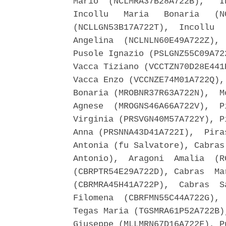
Mario  (NCLMRA37B28A722B),   I
Incollu   Maria   Bonaria   (N
(NCLLGN53B17A722T),  Incollu  
Angelina  (NCLNLN60E49A722Z), 
Pusole Ignazio (PSLGNZ55C09A72
Vacca Tiziano (VCCTZN70D28E441
Vacca Enzo (VCCNZE74M01A722Q),
Bonaria (MROBNR37R63A722N),  M
Agnese  (MROGNS46A66A722V),  P
Virginia (PRSVGN40M57A722Y), P
Anna (PRSNNA43D41A722I),  Pira
Antonia (fu Salvatore), Cabras
Antonio),  Aragoni  Amalia  (R
(CBRPTR54E29A722D), Cabras  Ma
(CBRMRA45H41A722P),  Cabras  S
Filomena  (CBRFMN55C44A722G), 
Tegas Maria (TGSMRA61P52A722B)
Giuseppe (MLLMRN67D16A722F), P