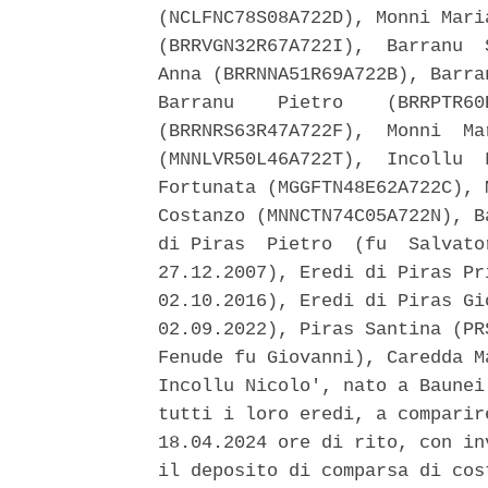
(NCLFNC78S08A722D), Monni Mari
(BRRVGN32R67A722I),  Barranu  
Anna (BRRNNA51R69A722B), Barra
Barranu    Pietro    (BRRPTR60
(BRRNRS63R47A722F),  Monni  Ma
(MNNLVR50L46A722T),  Incollu  
Fortunata (MGGFTN48E62A722C), 
Costanzo (MNNCTN74C05A722N), B
di Piras  Pietro  (fu  Salvato
27.12.2007), Eredi di Piras Pr
02.10.2016), Eredi di Piras Gi
02.09.2022), Piras Santina (PR
Fenude fu Giovanni), Caredda M
Incollu Nicolo', nato a Baunei
tutti i loro eredi, a comparir
18.04.2024 ore di rito, con in
il deposito di comparsa di cos