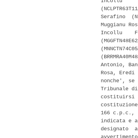
Incollu     
(NCLPTR63T11
Serafino  (N
Muggianu Ros
Incollu    F
(MGGFTN48E62
(MNNCTN74C05
(BRRMRA40M48
Antonio, Ban
Rosa, Eredi 
nonche', se 
Tribunale di
costituirsi 
costituzione
166 c.p.c., 
indicata e a
designato  a
avvertimento