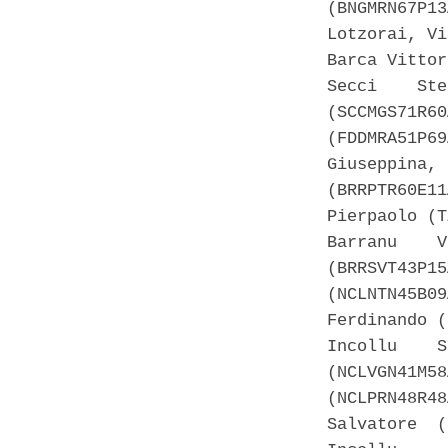
(BNGMRN67P13
Lotzorai, Vi
Barca Vittor
Secci    Ste
(SCCMGS71R60
(FDDMRA51P69
Giuseppina, 
(BRRPTR60E11
Pierpaolo (T
Barranu    V
(BRRSVT43P15
(NCLNTN45B09
Ferdinando (
Incollu    S
(NCLVGN41M58
(NCLPRN48R48
Salvatore  (