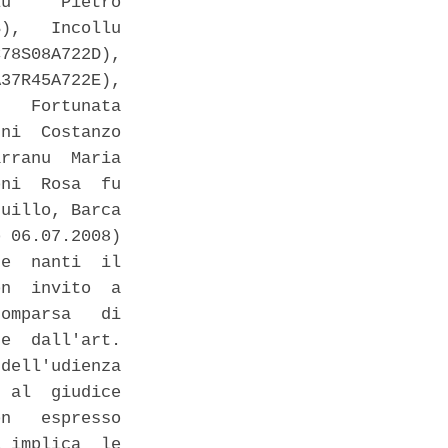
u     Pietro

),   Incollu

78S08A722D),

37R45A722E),

   Fortunata

ni  Costanzo

rranu  Maria

ni  Rosa  fu

uillo, Barca

 06.07.2008)

e  nanti  il

n  invito  a

omparsa   di

e  dall'art.

dell'udienza

 al  giudice

n   espresso

 implica  le
