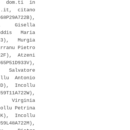
  dom.ti  in

.it,  citano

68P29A722B),

     Gisella

ddis   Maria

3),   Murgia

rranu Pietro

2F),  Atzeni

65P51D933V),

   Salvatore

llu  Antonio

D),  Incollu

59T11A722W),

    Virginia

ollu Petrina

K),  Incollu

59L48A722M),
