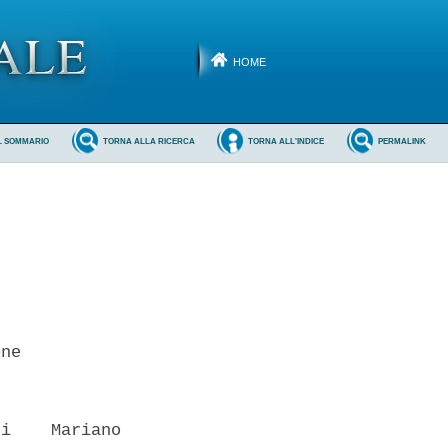
HOME
L SOMMARIO
TORNA ALLA RICERCA
TORNA ALL'INDICE
PERMALINK
ne 

i    Mariano
