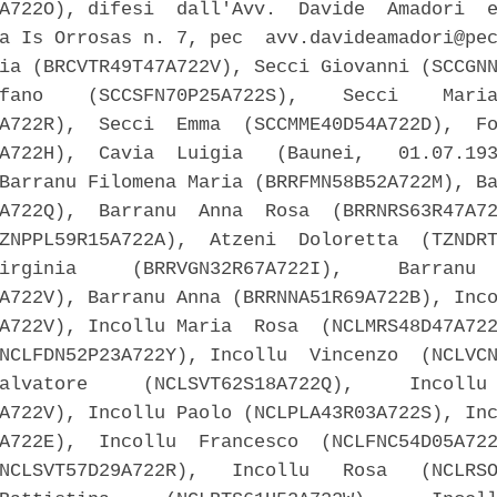
A722O), difesi  dall'Avv.  Davide  Amadori  e
a Is Orrosas n. 7, pec  avv.davideamadori@pec
ia (BRCVTR49T47A722V), Secci Giovanni (SCCGNN
fano    (SCCSFN70P25A722S),    Secci    Maria
A722R),  Secci  Emma  (SCCMME40D54A722D),  Fo
A722H),  Cavia  Luigia   (Baunei,   01.07.193
Barranu Filomena Maria (BRRFMN58B52A722M), Ba
A722Q),  Barranu  Anna  Rosa  (BRRNRS63R47A72
ZNPPL59R15A722A),  Atzeni  Doloretta  (TZNDRT
irginia     (BRRVGN32R67A722I),     Barranu  
A722V), Barranu Anna (BRRNNA51R69A722B), Inco
A722V), Incollu Maria  Rosa  (NCLMRS48D47A722
NCLFDN52P23A722Y), Incollu  Vincenzo  (NCLVCN
alvatore     (NCLSVT62S18A722Q),     Incollu 
A722V), Incollu Paolo (NCLPLA43R03A722S), Inc
A722E),  Incollu  Francesco  (NCLFNC54D05A722
NCLSVT57D29A722R),   Incollu   Rosa   (NCLRSO