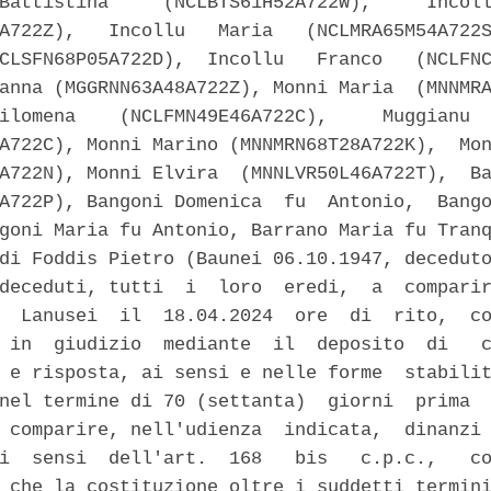
Battistina     (NCLBTS61H52A722W),     Incoll
A722Z),   Incollu   Maria   (NCLMRA65M54A722S
CLSFN68P05A722D),  Incollu   Franco   (NCLFNC
anna (MGGRNN63A48A722Z), Monni Maria  (MNNMRA
ilomena    (NCLFMN49E46A722C),     Muggianu  
A722C), Monni Marino (MNNMRN68T28A722K),  Mon
A722N), Monni Elvira  (MNNLVR50L46A722T),  Ba
A722P), Bangoni Domenica  fu  Antonio,  Bango
goni Maria fu Antonio, Barrano Maria fu Tranq
di Foddis Pietro (Baunei 06.10.1947, deceduto
deceduti, tutti  i  loro  eredi,  a  comparir
  Lanusei  il  18.04.2024  ore  di  rito,  co
 in  giudizio  mediante  il  deposito  di   c
 e risposta, ai sensi e nelle forme  stabilit
nel termine di 70 (settanta)  giorni  prima  
 comparire, nell'udienza  indicata,  dinanzi 
i  sensi  dell'art.  168   bis   c.p.c.,   co
 che la costituzione oltre i suddetti termini