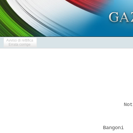
Avviso di rettifica
Errata corrige
         Not
  Bangoni   