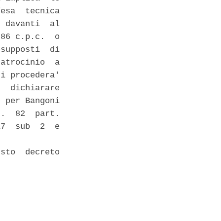
esa  tecnica

 davanti  al

86 c.p.c.  o

supposti  di

atrocinio  a

i procedera'

  dichiarare

 per Bangoni

.  82  part.

7  sub  2  e

sto  decreto
