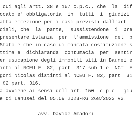
 cui agli artt. 38 e 167 c.p.c., che  la  dif
ocato e' obbligatoria  in  tutti  i  giudizi 
atta eccezione per i casi previsti dall'art. 
ciali, che  la  parte,  sussistendone  i  pre
presentare istanza  per  l'ammissione  del  p
Stato e che in caso di mancata costituzione s
ttima e  dichiaranda  contumacia  per  sentir
er usucapione degli immobili siti in Baunei e
inti al NCEU F. 82, part. 317 sub 1 e  NCT  F
goni Nicolas distinti al NCEU F. 82, part. 31
 82 part. 316. 

a avviene ai sensi dell'art. 150  c.p.c.  giu
e di Lanusei del 05.09.2023-RG 268/2023 VG. 

             avv. Davide Amadori 
