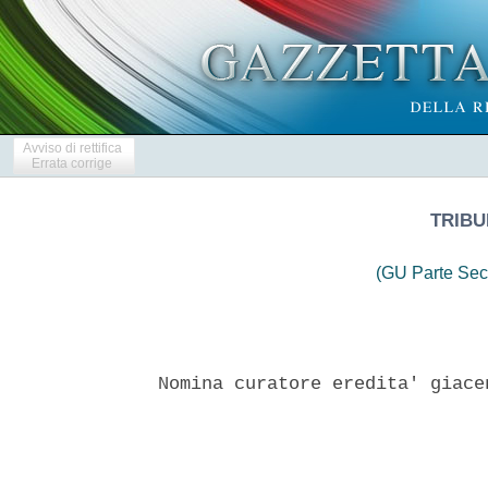
Avviso di rettifica
Errata corrige
TRIBU
(GU Parte Sec
Nomina curatore eredita' giace
                               