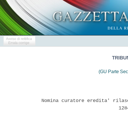
Avviso di rettifica
Errata corrige
TRIBU
(GU Parte Sec
Nomina curatore eredita' rilas
                           1284