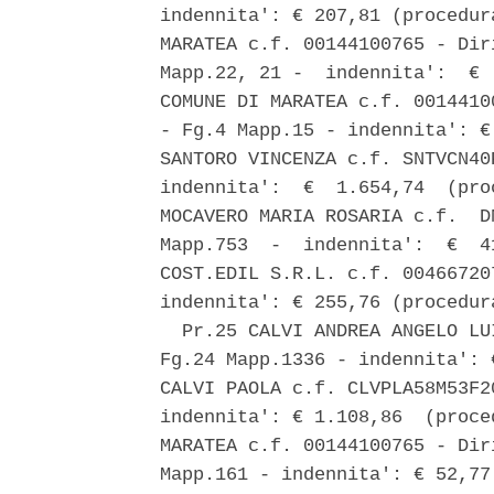
indennita': € 207,81 (procedur
MARATEA c.f. 00144100765 - Dir
Mapp.22, 21 -  indennita':  € 
COMUNE DI MARATEA c.f. 0014410
- Fg.4 Mapp.15 - indennita': €
SANTORO VINCENZA c.f. SNTVCN40
indennita':  €  1.654,74  (pro
MOCAVERO MARIA ROSARIA c.f.  D
Mapp.753  -  indennita':  €  4
COST.EDIL S.R.L. c.f. 00466720
indennita': € 255,76 (procedur
  Pr.25 CALVI ANDREA ANGELO LU
Fg.24 Mapp.1336 - indennita': 
CALVI PAOLA c.f. CLVPLA58M53F2
indennita': € 1.108,86  (proce
MARATEA c.f. 00144100765 - Dir
Mapp.161 - indennita': € 52,77