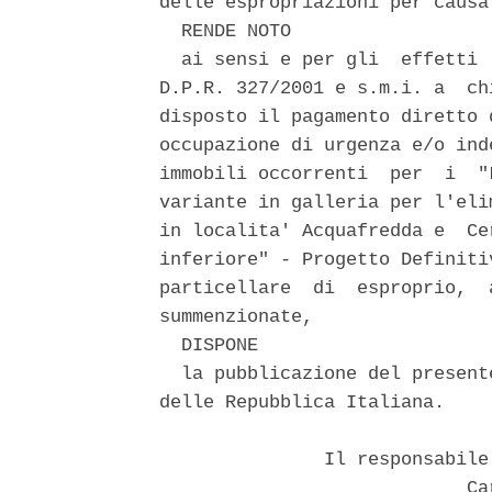
delle espropriazioni per causa
  RENDE NOTO 

  ai sensi e per gli  effetti 
D.P.R. 327/2001 e s.m.i. a  ch
disposto il pagamento diretto 
occupazione di urgenza e/o ind
immobili occorrenti  per  i  "
variante in galleria per l'eli
in localita' Acquafredda e  Ce
inferiore" - Progetto Definiti
particellare  di  esproprio,  
summenzionate, 

  DISPONE 

  la pubblicazione del present
delle Repubblica Italiana. 

               Il responsabile
                            Car