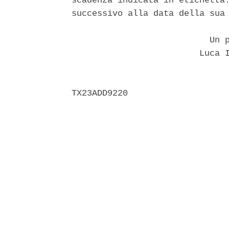
scadenza indicata in etichetta.
successivo alla data della sua 
                           Un p
                         Luca I