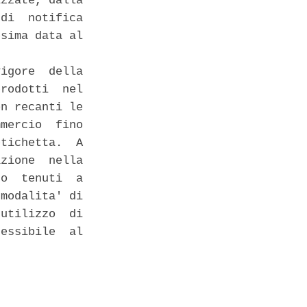
zzate, dalla

di  notifica

sima data al

igore  della

rodotti  nel

n recanti le

mercio  fino

tichetta.  A

zione  nella

o  tenuti  a

modalita' di

utilizzo  di

essibile  al
