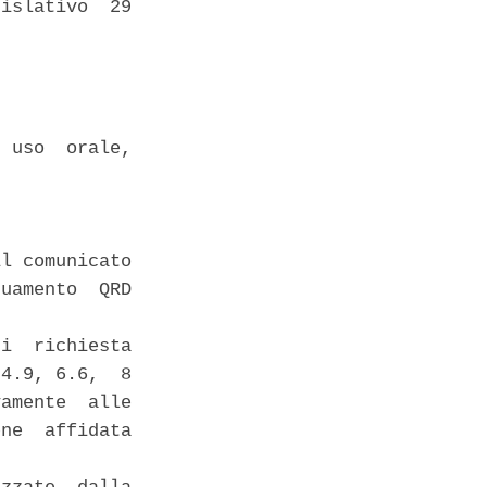
islativo  29

 uso  orale,

l comunicato

uamento  QRD

i  richiesta

4.9, 6.6,  8

amente  alle

ne  affidata
