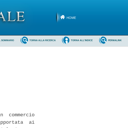
HOME
L SOMMARIO
TORNA ALLA RICERCA
TORNA ALL'INDICE
PERMALINK
n  commercio

pportata  ai
