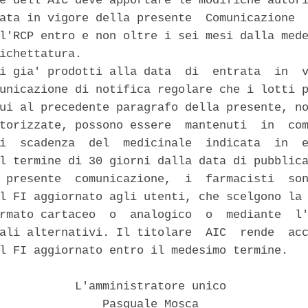
e dell'AIC deve apportare le modifiche autori
ata in vigore della presente  Comunicazione  
l'RCP entro e non oltre i sei mesi dalla mede
ichettatura. 

i gia' prodotti alla data  di  entrata  in  v
unicazione di notifica regolare che i lotti p
ui al precedente paragrafo della presente, no
torizzate, possono essere  mantenuti  in  com
i  scadenza  del  medicinale  indicata  in  e
l termine di 30 giorni dalla data di pubblica
 presente  comunicazione,  i  farmacisti  son
l FI aggiornato agli utenti, che scelgono la 
rmato cartaceo  o  analogico  o  mediante  l'
ali alternativi. Il titolare  AIC  rende  acc
l FI aggiornato entro il medesimo termine. 

           L'amministratore unico 

               Pasquale Mosca 
