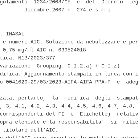
golamento  1234/2008/CE  e  del  Decreto  Leg
        dicembre 2007 n. 274 e s.m.i. 

: INASAL 

 e numeri AIC: Soluzione da nebulizzare e per
 0,75 mg/ml AIC n. 039524018 

tica: N1B/2023/377 

variazione: Grouping: C.I.2.a) + C.I.z) 

difica: Aggiornamento stampati in linea con i
o 0041020-29/03/2023-AIFA-AIFA_PPA-P  e  adeg
zata, pertanto,  la  modifica  degli  stampat
, 3, 4.1, 4.2, 4.3, 4.4, 4.5, 4.6, 4.7, 4.8, 
corrispondenti del FI  e  Etichette)  relativ
opra elencate e la responsabilita'  si  ritie
 titolare dell'AIC. 
