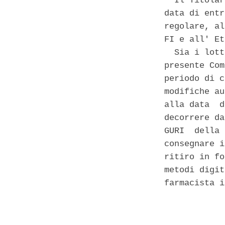
  Il Titolar
data di entr
regolare, al
FI e all' Et
  Sia i lott
presente Com
periodo di c
modifiche au
alla data  d
decorrere da
GURI  della 
consegnare i
ritiro in fo
metodi digit
farmacista i
            
            