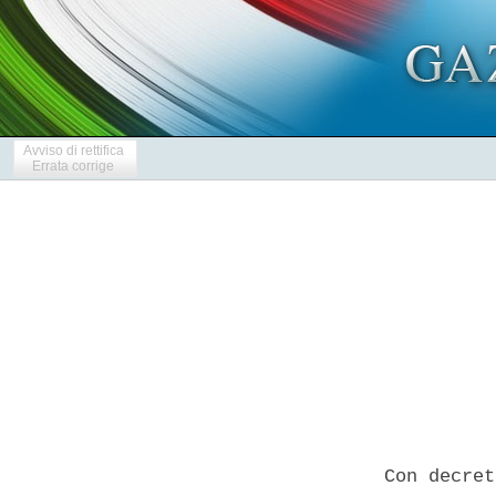
Avviso di rettifica
Errata corrige
            
  Con decret