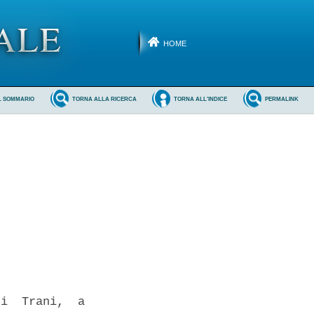
HOME
L SOMMARIO
TORNA ALLA RICERCA
TORNA ALL'INDICE
PERMALINK
i  Trani,  a
