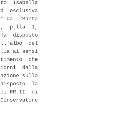
to  Isabella

d  esclusiva

c.da  "Santa

,  p.lla  1,

Ha  disposto

ll'albo  del

lia ai sensi

timento  che

iorni  dalla

azione sulla

disposto  la

ei RR.II. di

Conservatore
