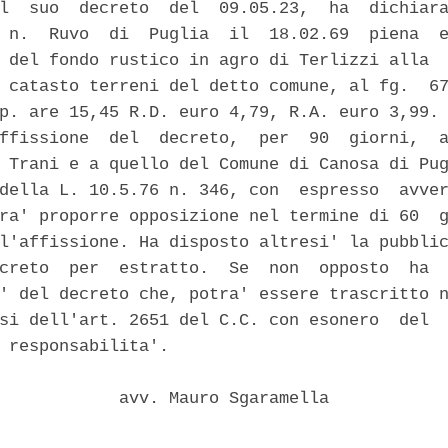
l  suo  decreto  del  09.05.23,  ha  dichiara
 n.  Ruvo  di  Puglia  il  18.02.69  piena  e
 del fondo rustico in agro di Terlizzi alla  
 catasto terreni del detto comune, al fg.  67
p. are 15,45 R.D. euro 4,79, R.A. euro 3,99. 
ffissione  del  decreto,  per  90  giorni,  a
 Trani e a quello del Comune di Canosa di Pug
della L. 10.5.76 n. 346, con  espresso  avver
ra' proporre opposizione nel termine di 60  g
l'affissione. Ha disposto altresi' la pubblic
creto  per  estratto.  Se  non  opposto  ha  
' del decreto che, potra' essere trascritto n
si dell'art. 2651 del C.C. con esonero  del  
 responsabilita'. 

            avv. Mauro Sgaramella 
