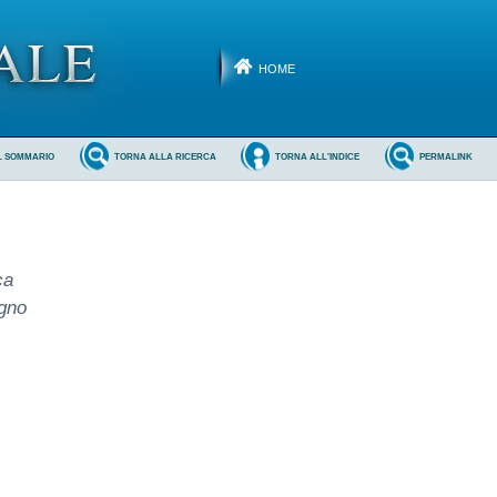
HOME
L SOMMARIO
TORNA ALLA RICERCA
TORNA ALL'INDICE
PERMALINK
ca
ugno