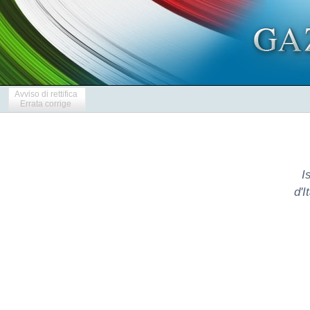
Avviso di rettifica
Errata corrige
I
d'I