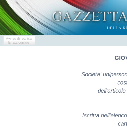
Avviso di rettifica
Errata corrige
GIOV
Societa' unipersona
cost
dell'articol
Iscritta nell'elenc
car