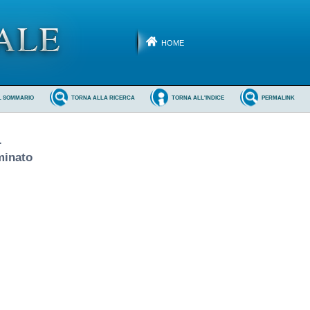
HOME
L SOMMARIO
TORNA ALLA RICERCA
TORNA ALL'INDICE
PERMALINK
.
minato