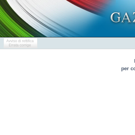
Avviso di rettifica
Errata corrige
per c