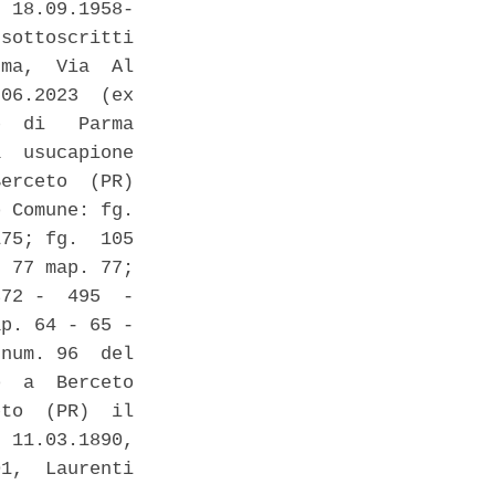
 18.09.1958-

sottoscritti

ma,  Via  Al

06.2023  (ex

  di   Parma

  usucapione

erceto  (PR)

 Comune: fg.

75; fg.  105

 77 map. 77;

72 -  495  -

p. 64 - 65 -

num. 96  del

  a  Berceto

to  (PR)  il

 11.03.1890,

1,  Laurenti
