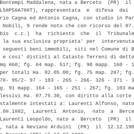
Bontempi Maddalena, nata a Berceto  (PR)  il 
L58P58A788T), rappresentata  e  difesa  dai  
rio Cagna ed Antonio Cagna, con studio in Par
 Nobili, 9 rende noto che con ricorso del 07.
bis  c.c.)  ha  richiesto  che  il  Tribunale
 la sua esclusiva proprieta' per  intervenuta
 seguenti beni immobili, siti nel Comune di B
 e cosi' distinti al Catasto Terreni di detto
mq 860; fg. 84 map. 517; fg. 90 mapp. 160 - 1
per totali Ha. 02.05.00; fg. 75 map. 287; fg.
78- 95/2- 97 - 103 - 265 - 266- 326 - 371 - 3
g. 91 mapp. 164 - 165 - 251 - 267; fg. 103 ma
lessivi Ha. 07.75.30, con diritto alla corte 
stalmente intestati a: Laurenti Alfonso, nato
.08.1882,  Laurenti  Antonio,  nato  a  Berce
Laurenti Leopoldo, nato a  Berceto  (PR)  il 
, nata a Neviano Arduini  (PR)  il  12.12.190