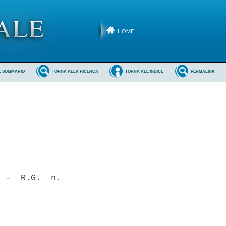
HOME
L SOMMARIO
TORNA ALLA RICERCA
TORNA ALL'INDICE
PERMALINK
 -  R.G.  n.
