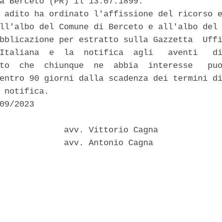
a Berceto (PR) il 13.07.1899. 

 adito ha ordinato l'affissione del ricorso e
ll'albo del Comune di Berceto e all'albo del 
bblicazione per estratto sulla Gazzetta  Uffi
Italiana  e  la  notifica  agli   aventi   di
to  che  chiunque  ne  abbia  interesse   puo
entro 90 giorni dalla scadenza dei termini di
 notifica. 

09/2023 

             avv. Vittorio Cagna 

             avv. Antonio Cagna 
