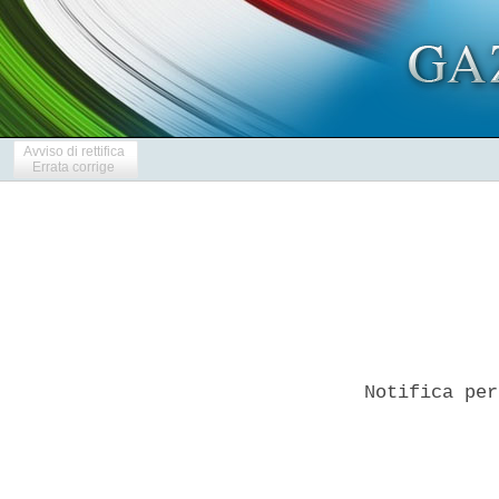
Avviso di rettifica
Errata corrige
Notifica per
            