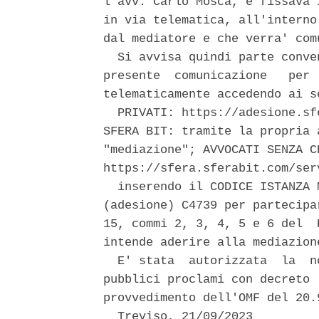
l'avv. Carlo Mosca, e fissava 
in via telematica, all'interno
dal mediatore e che verra' com
  Si avvisa quindi parte conve
presente  comunicazione   per 
telematicamente accedendo ai s
  PRIVATI: https://adesione.sf
SFERA BIT: tramite la propria 
"mediazione"; AVVOCATI SENZA C
https://sfera.sferabit.com/ser
  inserendo il CODICE ISTANZA 
(adesione) C4739 per partecipa
15, commi 2, 3, 4, 5 e 6 del  
intende aderire alla mediazion
  E' stata  autorizzata  la  n
pubblici proclami con decreto 
provvedimento dell'OMF del 20.9
  Treviso, 21/09/2023 
