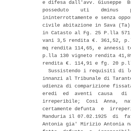
e difesa dall'avv. Giuseppe  B
posseduto    uti    dminus    
ininterrottamente e senza oppo
civile abitazione in Sava (Ta)
in Catasto al Fg. 25 P.lla 571
vani 3,5 rendita €. 361,52, p.
mq rendita 114,65, e annessi t
p.lla 130 vigneto rendita 41,8
rendita €. 114,91 e fg. 20 p.l
  Sussistendo i requisiti di l
innanzi al Tribunale di Tarant
udienza di comparizione fissat
eredi  ed  aventi  causa   di 
irreperibile;  Cosi  Anna,  na
certamente defunta  e  irreper
Manduria il 07.02.1925  di  fa
Antonia gia' Mirizio Antonia n