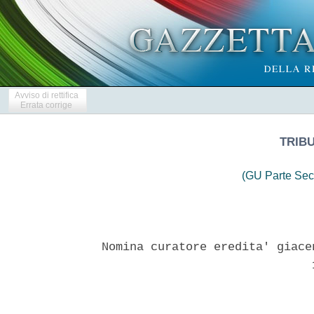
Avviso di rettifica
Errata corrige
TRIBU
(GU Parte Sec
Nomina curatore eredita' giace
                              1