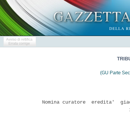
Avviso di rettifica
Errata corrige
TRIB
(GU Parte Sec
Nomina curatore  eredita'  gia
                              1