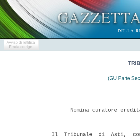
Avviso di rettifica
Errata corrige
TRIB
(GU Parte Sec
        Nomina curatore eredit
  Il  Tribunale  di  Asti,  co