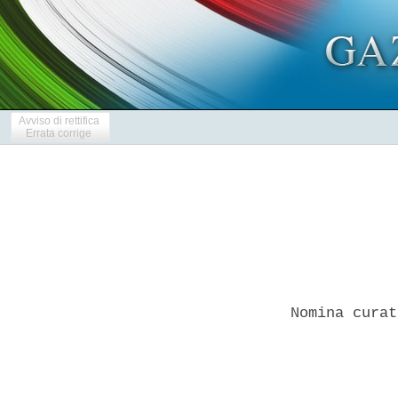
Avviso di rettifica
Errata corrige
Nomina curat
            