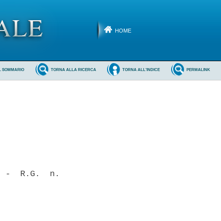
HOME
L SOMMARIO
TORNA ALLA RICERCA
TORNA ALL'INDICE
PERMALINK
 -  R.G.  n.
