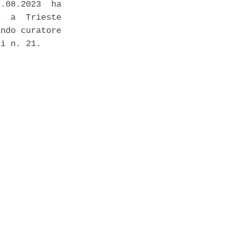
.08.2023  ha

  a  Trieste

ndo curatore

i n. 21. 
