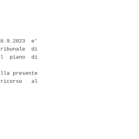
8.9.2023  e'

ribunale  di

l  piano  di

lla presente

ricorso   al
