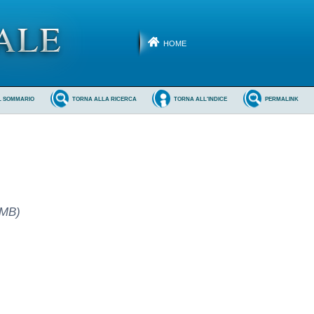
HOME
L SOMMARIO
TORNA ALLA RICERCA
TORNA ALL'INDICE
PERMALINK
(MB)