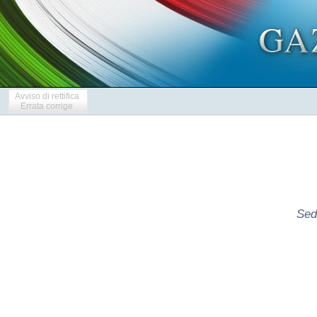
Avviso di rettifica
Errata corrige
Sed