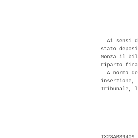
            
  Ai sensi d
stato deposi
Monza il bil
riparto fina
  A norma de
inserzione, 
Tribunale, l
            
            