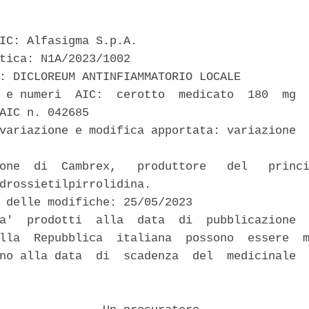
IC: Alfasigma S.p.A. 

tica: N1A/2023/1002 

: DICLOREUM ANTINFIAMMATORIO LOCALE 

 e numeri  AIC:  cerotto  medicato  180  mg  
AIC n. 042685 

variazione e modifica apportata: variazione  
one  di  Cambrex,   produttore   del   princi
drossietilpirrolidina. 

 delle modifiche: 25/05/2023 

a'  prodotti  alla  data  di  pubblicazione  
lla  Repubblica  italiana  possono  essere  m
no alla data  di  scadenza  del  medicinale  