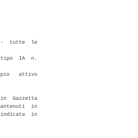
-  tutte  le

tipo  IA  n.

pio   attivo

in  Gazzetta

antenuti  in

indicata  in
