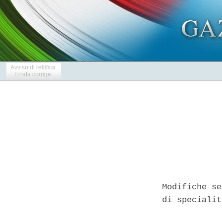
Avviso di rettifica
Errata corrige
Modifiche se
di specialit
            