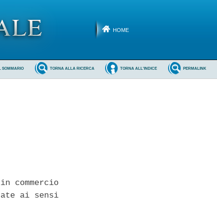
HOME
L SOMMARIO
TORNA ALLA RICERCA
TORNA ALL'INDICE
PERMALINK
in commercio

ate ai sensi
