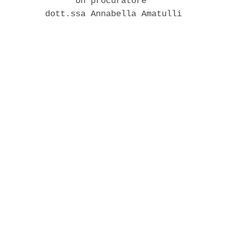
               Un procuratore 

         dott.ssa Annabella Amatulli 
