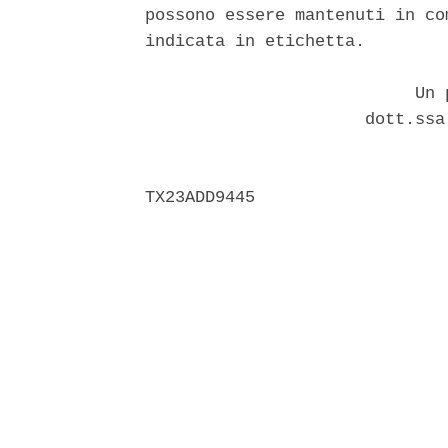
possono essere mantenuti in co
indicata in etichetta. 

                           Un p
                      dott.ssa