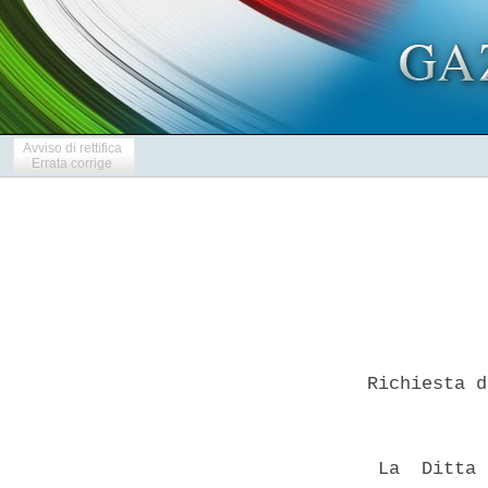
Avviso di rettifica
Errata corrige
 Richiesta d
  La  Ditta 