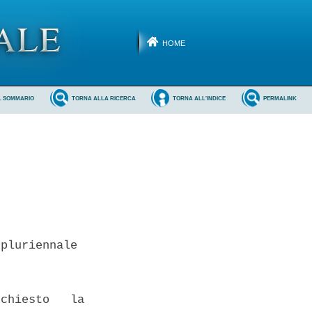
HOME
L SOMMARIO
TORNA ALLA RICERCA
TORNA ALL'INDICE
PERMALINK
pluriennale 

chiesto   la
