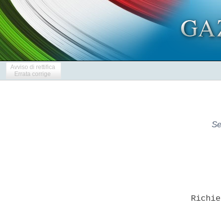
Avviso di rettifica
Errata corrige
Se
      Richie