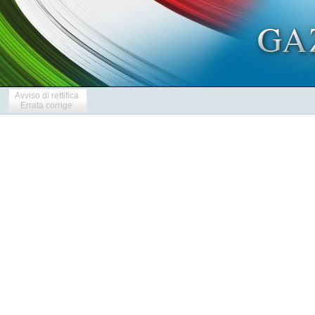
Avviso di rettifica
Errata corrige