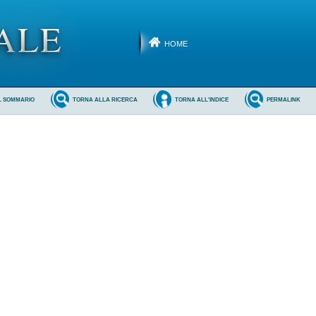
HOME
L SOMMARIO
TORNA ALLA RICERCA
TORNA ALL'INDICE
PERMALINK