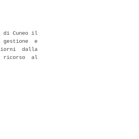
 di Cuneo il

 gestione  e

iorni  dalla

 ricorso  al
