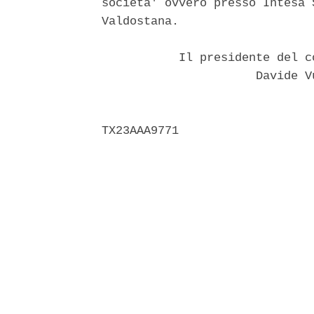
societa' ovvero presso Intesa 
Valdostana. 

           Il presidente del c
                      Davide V