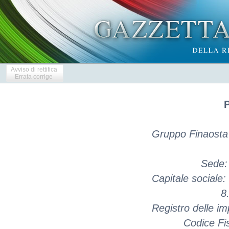
Avviso di rettifica
Errata corrige
P
Gruppo Finaosta 
Sede:
Capitale sociale:
8
Registro delle i
Codice Fi