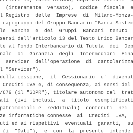
  (interamente  versato),  codice  fiscale  e
l Registro  delle  Imprese  di  Milano-Monza-
 capogruppo del Gruppo Bancario "Banca Sistem
le  Banche  e  dei  Gruppi  Bancari  tenuto  
sensi dell'articolo 13 del Testo Unico Bancar
te al Fondo Interbancario di Tutela  dei  Dep
nale  di  Garanzia  degli  Intermediari  Fina
  servicer  dell'operazione  di  cartolarizza
l "Servicer"). 

della cessione,  il  Cessionario  e'  divenut
 Crediti IVA e, di conseguenza, ai sensi del 
/679 (il "GDPR"), titolare autonomo del  trat
ali  (ivi  inclusi,  a  titolo  esemplificati
patrimoniali e  reddituali)  contenuti  nei  
ze informatiche connesse  ai  Crediti  IVA,  
uti ed ai rispettivi  eventuali  garanti,  su
 (i  "Dati"),  e  con  la  presente  intende 