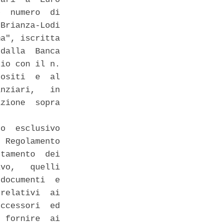
  numero  di

Brianza-Lodi

a", iscritta

dalla  Banca

io con il n.

ositi  e  al

nziari,   in

zione  sopra

o  esclusivo

 Regolamento

tamento  dei

vo,   quelli

documenti  e

relativi  ai

ccessori  ed

 fornire  ai
