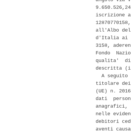
9.650.526,24
iscrizione a
12870770158,
all'Albo del
d'Italia ai 
3158, aderen
Fondo  Nazio
qualita'  di
descritta (i
  A seguito 
titolare dei
(UE) n. 2016
dati  person
anagrafici, 
nelle eviden
debitori ced
aventi causa