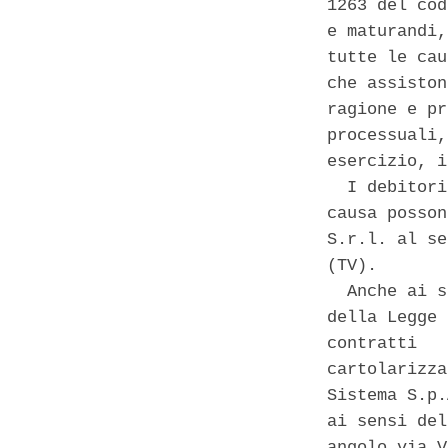
1263 del cod
e maturandi,
tutte le cau
che assiston
ragione e pr
processuali,
esercizio, i
  I debitori
causa posson
S.r.l. al se
(TV). 

  Anche ai s
della Legge 
contratti   
cartolarizza
Sistema S.p.
ai sensi del
angolo via V