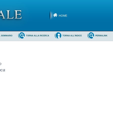
HOME
L SOMMARIO
TORNA ALLA RICERCA
TORNA ALL'INDICE
PERMALINK
o
nca