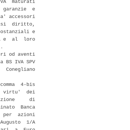
VA  maturati

 garanzie  e

a' accessori

si  diritto,

ostanziali e

 e  al  loro

. 

ri od aventi

a BS IVA SPV

  Conegliano

comma  4-bis

 virtu'  dei

zione     di

inato  Banca

 per  azioni

Augusto  1/A

ari  a  Euro
