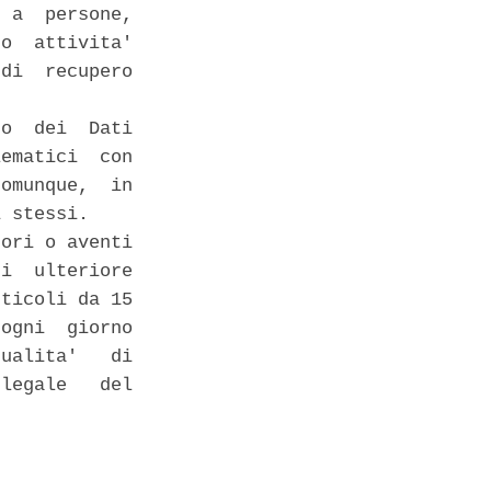
 a  persone,

o  attivita'

di  recupero

o  dei  Dati

ematici  con

omunque,  in

 stessi. 

ori o aventi

i  ulteriore

ticoli da 15

ogni  giorno

ualita'   di

legale   del
