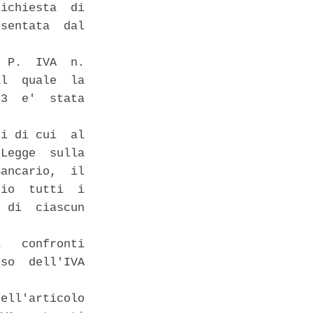
ichiesta  di

sentata  dal

 P.  IVA  n.

l  quale  la

3  e'  stata

i di cui  al

Legge  sulla

ancario,  il

io  tutti  i

 di  ciascun

   confronti

so  dell'IVA

ell'articolo
