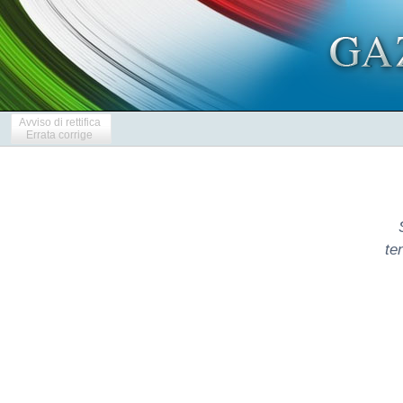
Avviso di rettifica
Errata corrige
te