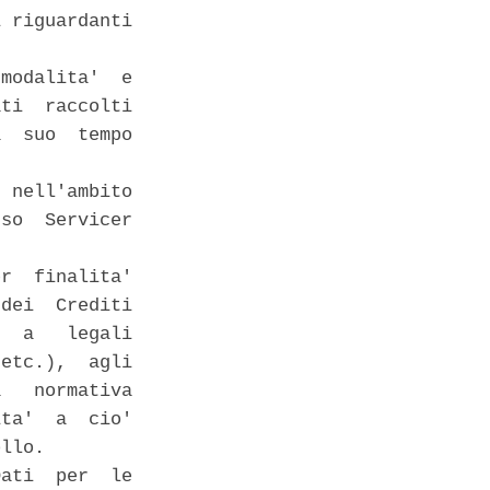
 riguardanti

modalita'  e

ti  raccolti

  suo  tempo

 nell'ambito

so  Servicer

r  finalita'

dei  Crediti

  a   legali

etc.),  agli

   normativa

ta'  a  cio'

llo. 

ati  per  le
