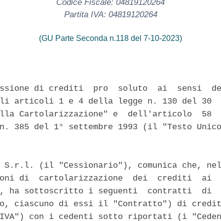
Codice Fiscale: 04819120264
Partita IVA: 04819120264
(GU Parte Seconda n.118 del 7-10-2023)
ssione di crediti  pro  soluto  ai  sensi  de
li articoli 1 e 4 della legge n. 130 del 30  
lla Cartolarizzazione" e  dell'articolo  58  
n. 385 del 1° settembre 1993 (il "Testo Unico
 S.r.l. (il "Cessionario"), comunica che, nel
oni di  cartolarizzazione  dei  crediti  ai  
, ha sottoscritto i seguenti  contratti  di  
o, ciascuno di essi il "Contratto") di credit
IVA") con i cedenti sotto riportati (i "Ceden