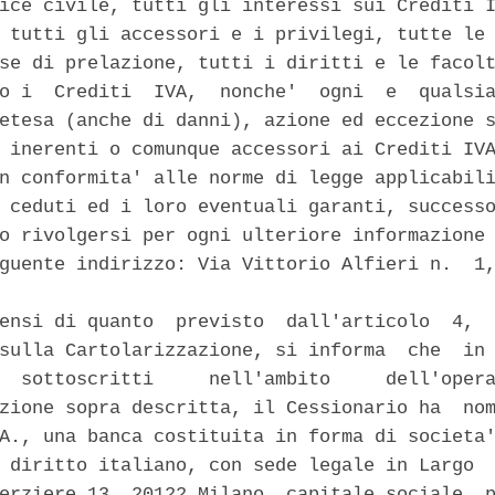
ice civile, tutti gli interessi sui Crediti I
 tutti gli accessori e i privilegi, tutte le 
se di prelazione, tutti i diritti e le facolt
o i  Crediti  IVA,  nonche'  ogni  e  qualsia
etesa (anche di danni), azione ed eccezione s
 inerenti o comunque accessori ai Crediti IVA
n conformita' alle norme di legge applicabili
 ceduti ed i loro eventuali garanti, successo
o rivolgersi per ogni ulteriore informazione 
guente indirizzo: Via Vittorio Alfieri n.  1,
ensi di quanto  previsto  dall'articolo  4,  
sulla Cartolarizzazione, si informa  che  in 
  sottoscritti     nell'ambito     dell'opera
zione sopra descritta, il Cessionario ha  nom
A., una banca costituita in forma di societa'
 diritto italiano, con sede legale in Largo  
erziere 13, 20122 Milano, capitale sociale  p