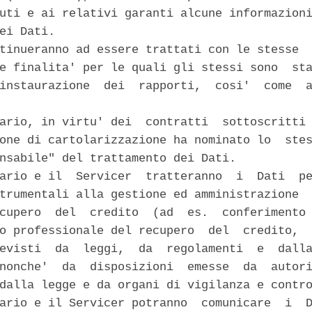
uti e ai relativi garanti alcune informazioni
ei Dati. 

tinueranno ad essere trattati con le stesse  
e finalita' per le quali gli stessi sono  sta
instaurazione  dei  rapporti,  cosi'  come  a
ario, in virtu' dei  contratti  sottoscritti 
one di cartolarizzazione ha nominato lo  stes
nsabile" del trattamento dei Dati. 

ario e il  Servicer  tratteranno  i  Dati  pe
trumentali alla gestione ed amministrazione  
cupero  del  credito  (ad  es.  conferimento 
o professionale del recupero  del  credito,  
evisti  da  leggi,  da  regolamenti  e  dalla
nonche'  da  disposizioni  emesse  da  autori
dalla legge e da organi di vigilanza e contro
ario e il Servicer potranno  comunicare  i  D