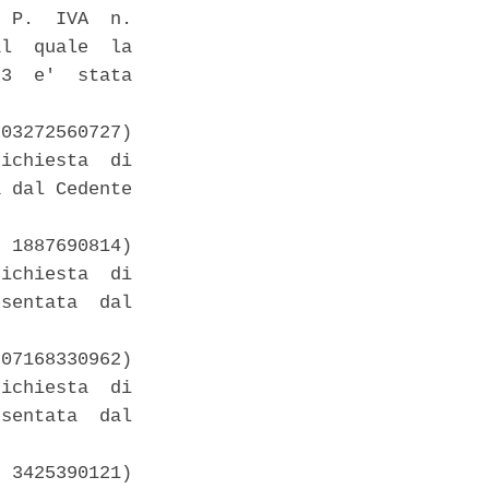
 P.  IVA  n.

l  quale  la

3  e'  stata

03272560727)

ichiesta  di

 dal Cedente

 1887690814)

ichiesta  di

sentata  dal

07168330962)

ichiesta  di

sentata  dal

 3425390121)
