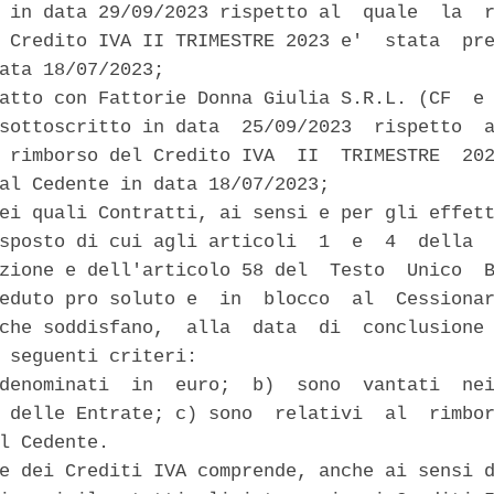
 in data 29/09/2023 rispetto al  quale  la  r
 Credito IVA II TRIMESTRE 2023 e'  stata  pre
ata 18/07/2023; 

atto con Fattorie Donna Giulia S.R.L. (CF  e 
sottoscritto in data  25/09/2023  rispetto  a
 rimborso del Credito IVA  II  TRIMESTRE  202
al Cedente in data 18/07/2023; 

ei quali Contratti, ai sensi e per gli effett
sposto di cui agli articoli  1  e  4  della  
zione e dell'articolo 58 del  Testo  Unico  B
eduto pro soluto e  in  blocco  al  Cessionar
che soddisfano,  alla  data  di  conclusione 
 seguenti criteri: 

denominati  in  euro;  b)  sono  vantati  nei
 delle Entrate; c) sono  relativi  al  rimbor
l Cedente. 

e dei Crediti IVA comprende, anche ai sensi d