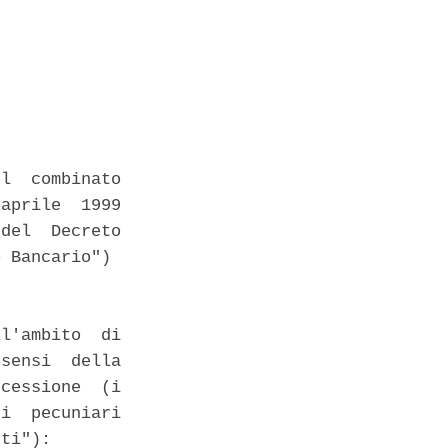
l  combinato

aprile  1999

del  Decreto

 Bancario") 

l'ambito  di

sensi  della

cessione  (i

i  pecuniari

ti"): 
