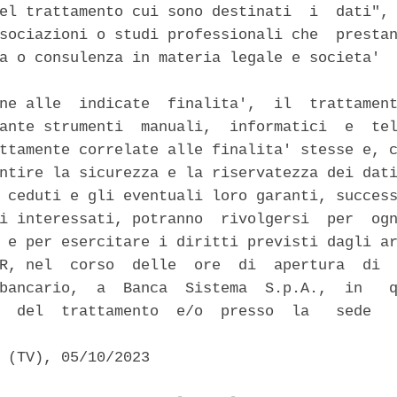
el trattamento cui sono destinati  i  dati", 
sociazioni o studi professionali che  prestan
a o consulenza in materia legale e societa'  
ne alle  indicate  finalita',  il  trattament
ante strumenti  manuali,  informatici  e  tel
ttamente correlate alle finalita' stesse e, c
ntire la sicurezza e la riservatezza dei dati
 ceduti e gli eventuali loro garanti, success
i interessati, potranno  rivolgersi  per  ogn
 e per esercitare i diritti previsti dagli ar
R, nel  corso  delle  ore  di  apertura  di  
bancario,  a  Banca  Sistema  S.p.A.,  in   q
  del  trattamento  e/o  presso  la   sede   


 (TV), 05/10/2023 
