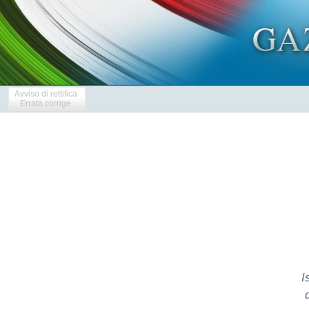
Avviso di rettifica
Errata corrige
I