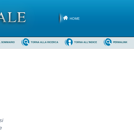
HOME
L SOMMARIO
TORNA ALLA RICERCA
TORNA ALL'INDICE
PERMALINK
si
e