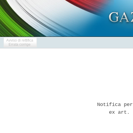
Avviso di rettifica
Errata corrige
Notifica per
    ex art. 