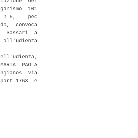
iazione  del

ganismo  101

 n.5,    pec

do,  convoca

  Sassari  a

 all'udienza

ell'udienza,

MARIA  PAOLA

ngianos  via

part.1763  e
