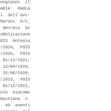
ongianos  il

ARIA   PAOLA

i  dall'avv.

Muroni  5/C,

 decreto  di

ubblicazione

OIS  Antonia

/1924,  FOIS

/1926,  FOIS

 01/12/1921,

 12/04/1929,

 25/06/1920,

/1913,  FOIS

 01/12/1921,

olo  Giacomo

bastiana  n.

  ed  aventi
