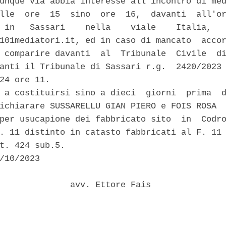
unque via abbia interesse all'incontro di med
lle  ore  15  sino  ore  16,  davanti  all'or
 in   Sassari    nella    viale    Italia,   
101mediatori.it, ed in caso di mancato  accor
 comparire davanti  al  Tribunale  Civile  di
anti il Tribunale di Sassari r.g.  2420/2023 
24 ore 11. 

 a costituirsi sino a dieci  giorni  prima  d
ichiarare SUSSARELLU GIAN PIERO e FOIS ROSA  
per usucapione dei fabbricato sito  in  Codro
. 11 distinto in catasto fabbricati al F. 11 
t. 424 sub.5. 

/10/2023 

              avv. Ettore Fais 
