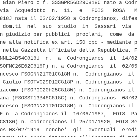
 Gian Piero c.f. SSSGPR56D29C818C nato a Codr
via  Acquedotto  n.  11,  e   FOIS   ROSA   M
818J nata il 02/02/1958 a Codrongianos, difes
 dom.ti  nel  suo  studio  in  Sassari  via  
n giudizio per pubblici  proclami,  come  da 
ne alla notifica ex art. 150 cpc - mediante p
 nella Gazzetta Ufficiale della Repubblica, F
NNL24B54C818U  n.  a  Codrongianos  il  14/02
SOFNC26E02C818F) n. a Codrongianos  il  02/05
ncesco FSOGNN21T01C818M n.  Codrongianos  il 
 Giulio FSOTVG29D12C818P n. Codrongianos  il 
iacomo (FSOPGC20H25C818W) n. Codrongianos il 
ana (FSOSST13B48C818C) n. Codrongianos  08/02
ncesco (FSOGNN21T01C818M) n. Codrongianos il 
E n. a Codrongianos il  16/06/1987,  FOIS  Pa
C818G) n. Codrongianos il 25/01/1920, FOIS Se
os 08/02/1919  nonche'  gli  eventuali  eredi