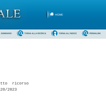
HOME
L SOMMARIO
TORNA ALLA RICERCA
TORNA ALL'INDICE
PERMALINK
tto  ricorso

20/2023 
