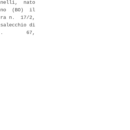
nelli,  nato

no  (BO)  il

ra n.  17/2,

salecchio di

.        67,
