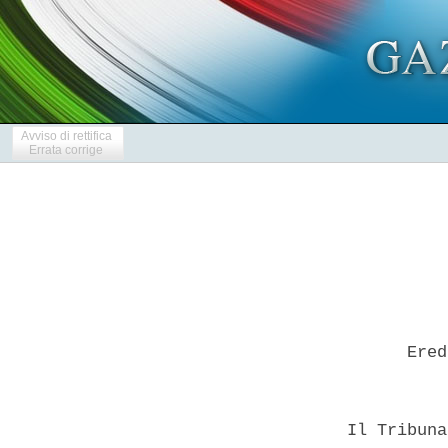
Avviso di rettifica
Errata corrige
        Ered
  Il Tribuna