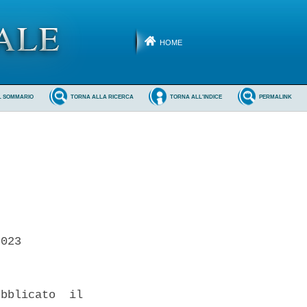
HOME
L SOMMARIO
TORNA ALLA RICERCA
TORNA ALL'INDICE
PERMALINK
023 

bblicato  il
