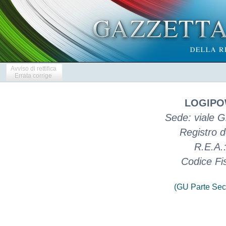
Avviso di rettifica
Errata corrige
LOGIPO
Sede: viale G
Registro d
R.E.A.
Codice Fi
(GU Parte Sec