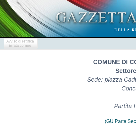
Avviso di rettifica
Errata corrige
COMUNE DI C
Settor
Sede: piazza Cadut
Conco
Partita
(GU Parte Sec