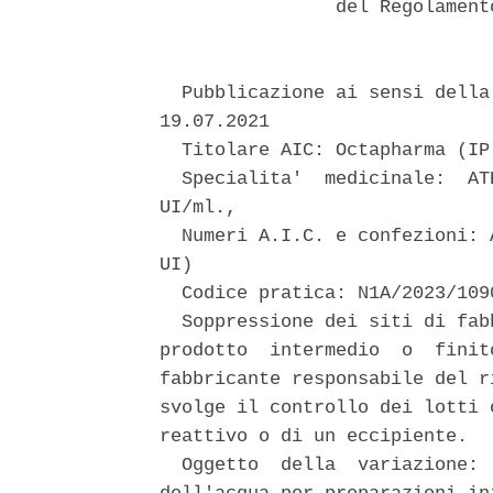
                del Regolament
  Pubblicazione ai sensi della
19.07.2021 

  Titolare AIC: Octapharma (IP
  Specialita'  medicinale:  AT
UI/ml., 

  Numeri A.I.C. e confezioni: 
UI) 

  Codice pratica: N1A/2023/1090
  Soppressione dei siti di fab
prodotto  intermedio  o  finit
fabbricante responsabile del r
svolge il controllo dei lotti 
reattivo o di un eccipiente. 

  Oggetto  della  variazione: 