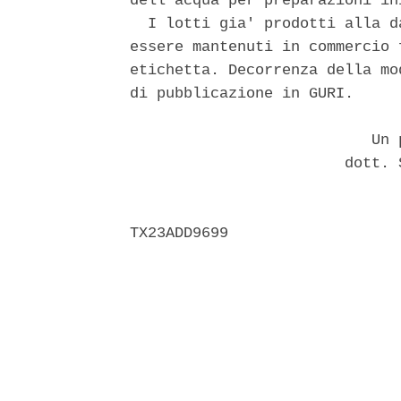
dell'acqua per preparazioni in
  I lotti gia' prodotti alla d
essere mantenuti in commercio 
etichetta. Decorrenza della mo
di pubblicazione in GURI. 

                           Un p
                        dott. 