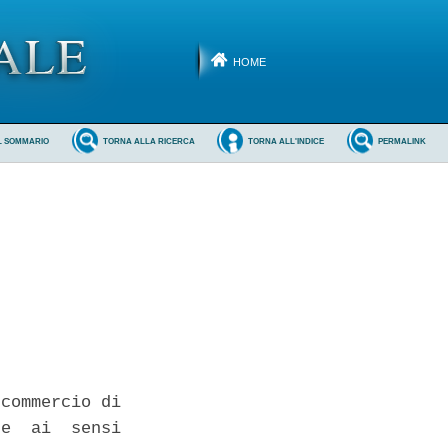
HOME
L SOMMARIO
TORNA ALLA RICERCA
TORNA ALL'INDICE
PERMALINK
commercio di

e  ai  sensi
