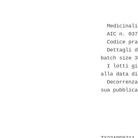
            
  Medicinali
  AIC n. 037
  Codice pra
  Dettagli d
batch size 3
  I lotti gi
alla data di
  Decorrenza
sua pubblica
            
            