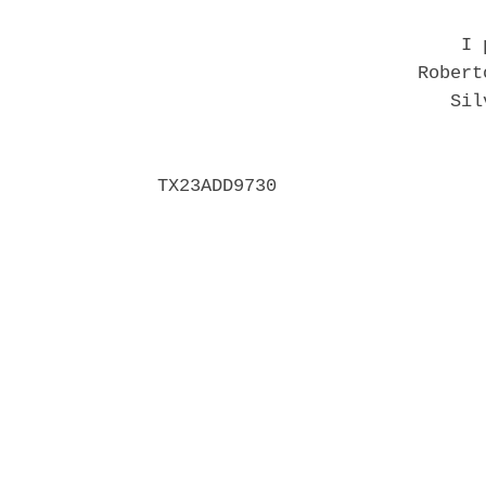
                            I p
                        Robert
                           Silv