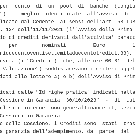
per  conto  di  un  pool  di  banche  (congiu
")  -  meglio  identificate  all'avviso  di  
licato dal Cedente, ai sensi dell'art. 58 TUB
. 134 dell'11/11/2021 (l'"Avviso della Prima 
io di crediti derivanti dall'attivita' caratt
   per        nominali         Euro         1
niduecentoventisettemiladuecentotredici,33), 
ovuta (i "Crediti"), che, alle ore 00.01  del
 Valutazione") soddisfacevano i criteri ogget
iati alle lettere a) e b) dell'Avviso di Prim
icati dalle "Id righe pratica" indicati nella
Cessione in Garanzia  30/10/2023"  -  di  cui
ul sito internet www.generalfinance.it, sezio
Cessioni in Garanzia. 

o della Cessione, i Crediti sono  stati  tras
a garanzia dell'adempimento, da  parte  del  