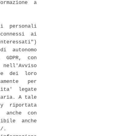
ormazione  a

i  personali

connessi  ai

nteressati")

di  autonomo

  GDPR,  con

 nell'Avviso

e  dei  loro

amente   per

ita'  legate

aria. A tale

y  riportata

  anche  con

ibile  anche

/. 
