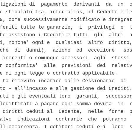
ligazioni di  pagamento  derivanti  da  un  c
o stipulato tra, inter alios, il Cedente e le
9, come successivamente modificato e integrat
feriti tutte le garanzie,  i  privilegi  e  l
he assistono i Crediti e tutti  gli  altri  a
i, nonche' ogni e  qualsiasi  altro  diritto,
che  di  danni),  azione  ed  eccezione   sos
 inerenti o comunque accessori  agli  stessi 
n conformita'  alle  previsioni  dei  relativ
e di ogni legge o contratto applicabile. 

 ha ricevuto incarico dalle Cessionarie  di  
to - all'incasso e alla gestione dei Crediti.
uti e gli eventuali loro  garanti,  successor
legittimati a pagare ogni somma dovuta  in  r
 diritti ceduti al  Cedente,  nelle  forme  p
alvo  indicazioni  contrarie  che  potranno  
ll'occorrenza. I debitori ceduti e i  loro  s