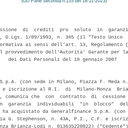
(GU Parte Seconda n.135 del 16-11-2023)
ssione  di  crediti  pro  soluto  in  garanzi
, D.Lgs. 1/09/1993, n. 385 (il "Testo Unico  
ormativa ai sensi dell'art. 13, Regolamento (
l provvedimento dell'Autorita' Garante per la
   dei Dati Personali del 18 gennaio 2007 

S.p.A. (con sede in Milano, Piazza F. Meda n.
 e iscrizione al R.I.  di  Milano-Monza  Bria
, comunica che  con  contratto  di  cessione 
n  garanzia  individuabili  "in  blocco"  del
 ha acquistato da Generalfinance S.p.A. (con 
ia G. Stephenson, n. 43A, P.I., C.F. e iscriz
nza Brianza-Lodi n. 013635220022) ("Cedente")