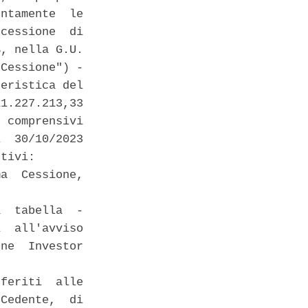
ntamente  le

cessione  di

, nella G.U.

Cessione") -

eristica del

1.227.213,33

 comprensivi

  30/10/2023

tivi: 

a  Cessione,

  tabella  -

  all'avviso

ne  Investor

feriti  alle

Cedente,  di
