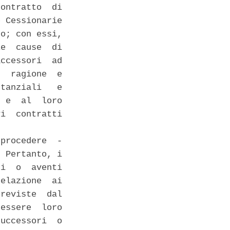
ontratto  di

 Cessionarie

o; con essi,

e  cause  di

ccessori  ad

  ragione  e

tanziali   e

 e  al  loro

i  contratti

procedere  -

 Pertanto, i

i  o  aventi

elazione  ai

reviste  dal

essere  loro

uccessori  o
