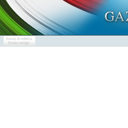
Avviso di rettifica
Errata corrige