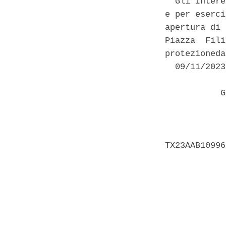
  Gli Intere
e per eserci
apertura di 
Piazza  Fili
protezioneda
  09/11/2023 
           G
            