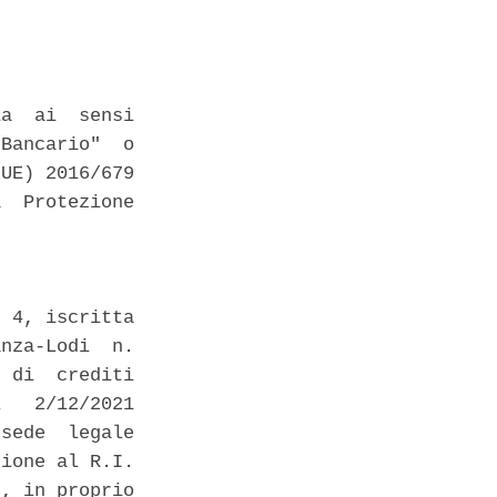
a  ai  sensi

Bancario"  o

UE) 2016/679

  Protezione

 4, iscritta

nza-Lodi  n.

 di  crediti

   2/12/2021

sede  legale

ione al R.I.

, in proprio
