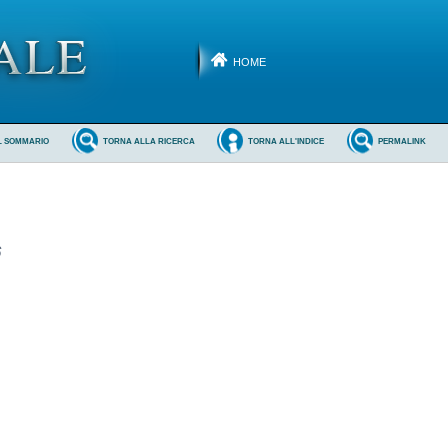
HOME
L SOMMARIO
TORNA ALLA RICERCA
TORNA ALL'INDICE
PERMALINK
6