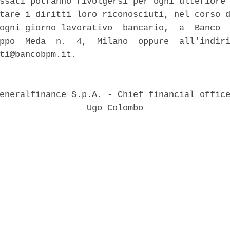
ssati potranno rivolgersi per ogni ulteriore 
tare i diritti loro riconosciuti, nel corso d
ogni giorno lavorativo  bancario,  a  Banco  
ppo  Meda  n.  4,  Milano  oppure  all'indiri
ti@bancobpm.it. 



eneralfinance S.p.A. - Chief financial office
                 Ugo Colombo 
