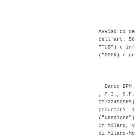
Avviso di ce
dell'art. 58
"TUB") e inf
("GDPR) e de
            
  Banco BPM 
, P.I., C.F.
09722490969)
pecuniari  i
("Cessione")
in Milano, V
di Milano-Mo