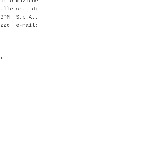
informazione

elle ore  di

BPM  S.p.A.,

zzo  e-mail:

r 
