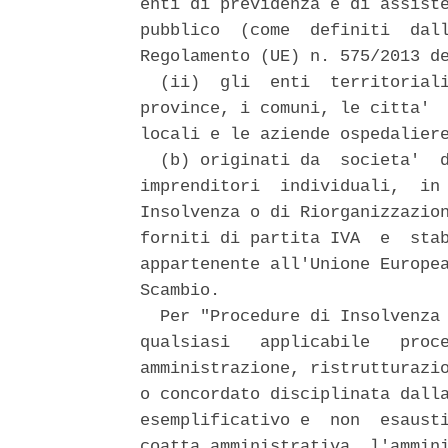
enti di previdenza e di assiste
pubblico  (come  definiti  dall
Regolamento (UE) n. 575/2013 de
  (ii)  gli  enti  territoriali
province, i comuni, le citta'  
locali e le aziende ospedaliere
  (b) originati da  societa'  d
imprenditori  individuali,  in 
Insolvenza o di Riorganizzazion
forniti di partita IVA  e  stab
appartenente all'Unione Europea
Scambio. 

  Per "Procedure di Insolvenza 
qualsiasi   applicabile   proce
amministrazione, ristrutturazio
o concordato disciplinata dalla
esemplificativo e  non  esausti
coatta amministrativa, l'ammini